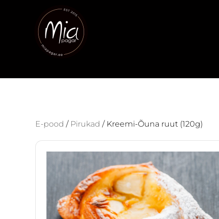
E-pood
/
Pirukad
/ Kreemi-Õuna ruut (120g)