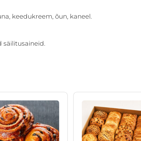
 muna, keedukreem, õun, kaneel.
 säilitusaineid.