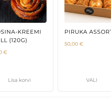
SINA-KREEMI
PIRUKA ASSORT
LL (120G)
50,00
€
90
€
Lisa korvi
VALI