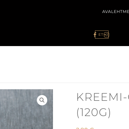
AVALEHT
ME
ET
KREEMI
(120G)